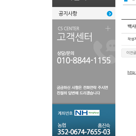
백사
작성
이전
http